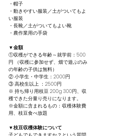
・帽子
・動きやすい服装／土がついてもよ
い服装
・長靴／土がついてもよい靴
・農作業用の手袋
▼金額 
①収穫ができる年齢～就学前：500
円 （収穫に参加せず、畑で遊ぶのみ
の年齢の子供は無料）
② 小学生・中学生：2000円 
③ 高校生以上 ：2500円 
※ 持ち帰り用枝豆 200g 300円、収
穫できた分量り売りになります。
※金額に含まれるもの：収穫体験費
用、枝豆食べ放題
▼枝豆収穫体験について
子どもでもできますか？という質問