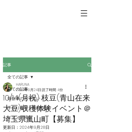
プチファーマーズ
畑仕事のお手伝いに行こう。
記事
全ての記事
HARUNA
全ての記事
2024年9月24日
読了時間: 4分
10/14(月祝) 枝豆(青山在来
畑仕事のお手伝い
大豆)収穫体験イベント＠
手作り味噌・発酵 関連
埼玉県嵐山町【募集】
メディア掲載
更新日：
2024年9月28日