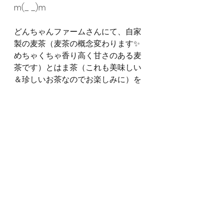
m(_ _)m
どんちゃんファームさんにて、自家
製の麦茶（麦茶の概念変わります✨
めちゃくちゃ香り高く甘さのある麦
茶です）とはま茶（これも美味しい
＆珍しいお茶なのでお楽しみに）を
ご用意くださいます！
▼雨天の場合
前日正午までに中止のご連絡をメー
ルにてお送りします。
▼お支払い方法
現地にて、現金支払いにてお願いし
ます。
▼キャンセル規定
雨によるキャンセル以外の事由に