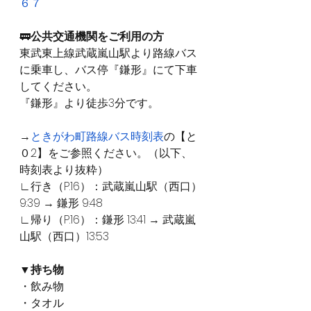
６７
🚃
公共交通機関をご利用の方
東武東上線武蔵嵐山駅より路線バス
に乗車し、バス停『鎌形』にて下車
してください。
『鎌形』より徒歩3分です。
→
ときがわ町路線バス時刻表
の【と
０2】をご参照ください。（以下、
時刻表より抜粋）
∟行き（P.16）：武蔵嵐山駅（西口）
9:39 → 鎌形 9:48
∟帰り（P.16）：鎌形 13:41 → 武蔵嵐
山駅（西口）13:53
▼持ち物
・飲み物
・タオル