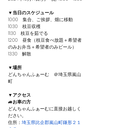
▼当日のスケジュール 
10:00　集合、ご挨拶、畑に移動
10:30　枝豆収穫
11:30　枝豆を茹でる
12:00　昼食（枝豆食べ放題＋希望者
のみお弁当＋希望者のみビール）
13:30　解散
▼場所
どんちゃんふぁーむ　＠埼玉県嵐山
町
▼アクセス
🚙お車の方
どんちゃんふぁーむに直接お越しく
ださい。
住所：
埼玉県比企郡嵐山町鎌形２１