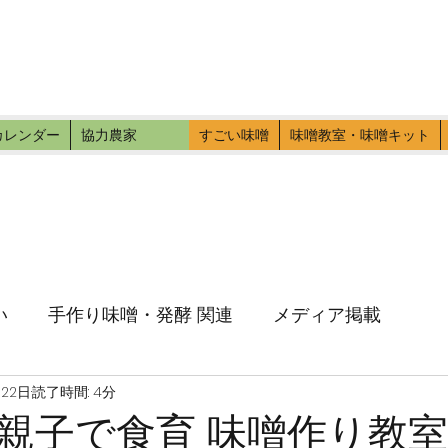
ファーマーズ
伝いに行こう。
カレンダー
協力農家
すごい味噌
味噌教室・味噌キット
い
手作り味噌・発酵 関連
メディア掲載
月22日
読了時間: 4分
親子で食育 味噌作り教