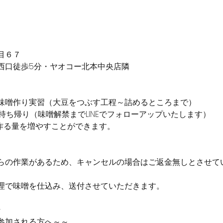
目６７
」西口徒歩5分・ヤオコー北本中央店隣
味噌作り実習（大豆をつぶす工程～詰めるところまで）
持ち帰り（味噌解禁までLINEでフォローアップいたします）
て、作る量を増やすことができます。
らの作業があるため、キャンセルの場合はご返金無しとさせて
理で味噌を仕込み、送付させていただきます。
-
参加される方へ～～