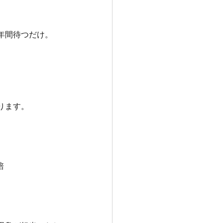
年間待つだけ。
。
ります。
培