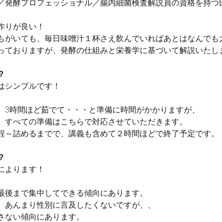
／発酵プロフェッショナル／腸内細菌検査解説員の資格を持つ
作りが良い！
もがいても、毎日味噌汁１杯さえ飲んでいればあとはなんでも
っておりますが、発酵の仕組みと栄養学に基づいて解説いたし
？
はシンプルです！
、3時間ほど茹でて・・・と準備に時間がかかりますが、
、すべての準備はこちらで対応させていただきます。
程～詰めるまでで、講義も含めて２時間ほどで終了予定です。
？
によります！
最後まで集中してできる傾向にあります。
、あんまり性別に言及したくないですが、、
さない傾向にあります。