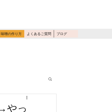
畑仕事に行く
味噌の作り方
よくあるご質問
ブログ
→やっ