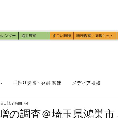
ファーマーズ
伝いに行こう。
カレンダー
協力農家
すごい味噌
味噌教室・味噌キット
い
手作り味噌・発酵 関連
メディア掲載
月8日
読了時間: 7分
噌の調査＠埼玉県鴻巣市