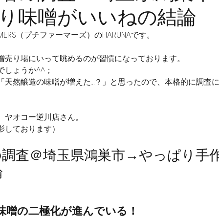
り味噌がいいねの結論
ARMERS（プチファーマーズ）のHARUNAです。
噌売り場にいって眺めるのが習慣になっております。
でしょうか^^；
「天然醸造の味噌が増えた…？」と思ったので、本格的に調査
、ヤオコー逆川店さん。
影しております）
の調査＠埼玉県鴻巣市→やっぱり手
論
味噌の二極化が進んでいる！