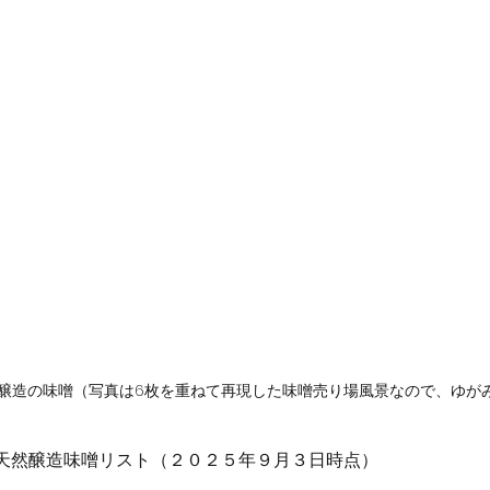
醸造の味噌（写真は6枚を重ねて再現した味噌売り場風景なので、ゆが
天然醸造味噌リスト（２０２５年９月３日時点）