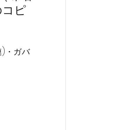
のコピ
)・ガバ