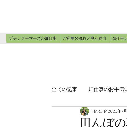
プチ
畑仕事のお手
プチファーマーズの畑仕事
ご利用の流れ／事前案内
畑仕事
全ての記事
畑仕事のお手伝
HARUNA
2025年7
田んぼの