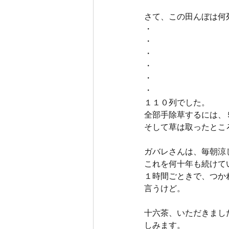
さて、この田んぼは何
・
・
・
・
・
・
１１０列でした。
全部手除草するには、
そして草は取ったところ
ガバレさんは、毎朝涼
これを何十年も続けて
１時間ごときで、つか
言うけど。
十六茶、いただきまし
しみます。