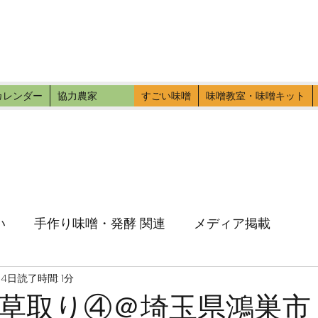
ファーマーズ
伝いに行こう。
カレンダー
協力農家
すごい味噌
味噌教室・味噌キット
い
手作り味噌・発酵 関連
メディア掲載
月4日
読了時間: 1分
草取り④＠埼玉県鴻巣市