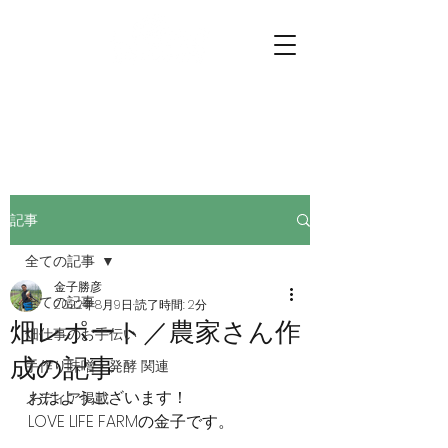
プチファーマーズ
畑仕事のお手伝いに行こう。
記事
全ての記事
金子勝彦
全ての記事
2022年8月9日
読了時間: 2分
畑レポート／農家さん作
畑仕事のお手伝い
成の記事
手作り味噌・発酵 関連
おはようございます！
メディア掲載
LOVE LIFE FARMの金子です。