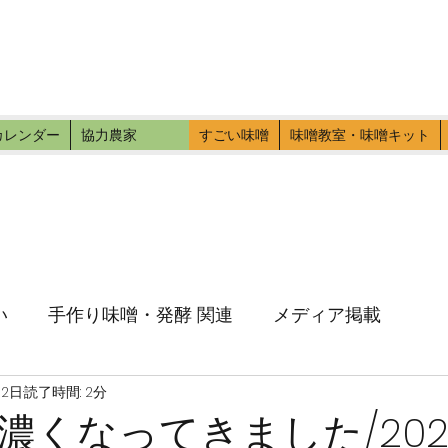
ファーマーズ
伝いに行こう。
カレンダー
協力農家
すごい味噌
味噌教室・味噌キット
い
手作り味噌・発酵 関連
メディア掲載
月2日
読了時間: 2分
濃くなってきました/202