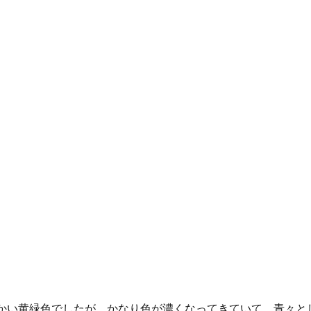
かい黄緑色でしたが、かなり色が濃くなってきていて、青々と