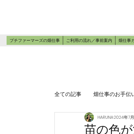
プチ
畑仕事のお手
プチファーマーズの畑仕事
ご利用の流れ／事前案内
畑仕事
全ての記事
畑仕事のお手伝
HARUNA
2024年7
苗の色が