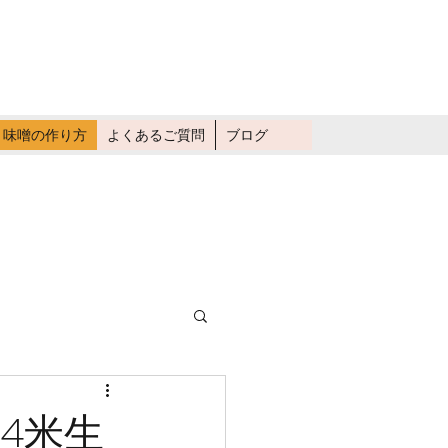
畑仕事に行く
味噌の作り方
よくあるご質問
ブログ
4米生