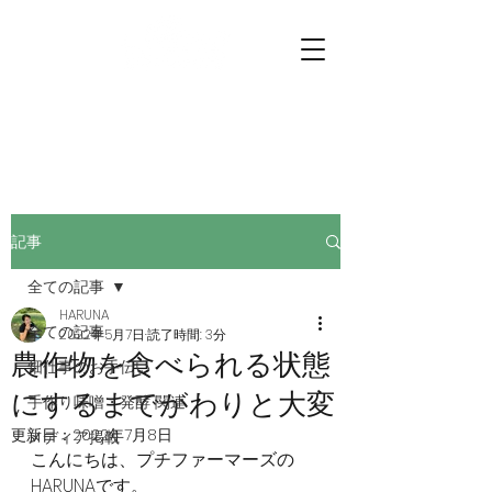
プチファーマーズ
畑仕事のお手伝いに行こう。
記事
全ての記事
HARUNA
全ての記事
2022年5月7日
読了時間: 3分
農作物を食べられる状態
畑仕事のお手伝い
にするまでがわりと大変
手作り味噌・発酵 関連
更新日：
2022年7月8日
メディア掲載
こんにちは、プチファーマーズの
HARUNAです。