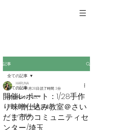
プチファーマーズ
畑仕事のお手伝いに行こう。
記事
全ての記事
HARUNA
全ての記事
2023年1月28日
読了時間: 3分
開催レポート：1/28手作
畑仕事のお手伝い
り味噌仕込み教室＠さい
手作り味噌・発酵 関連
たま市のコミュニティセ
メディア掲載
ンター/埼玉