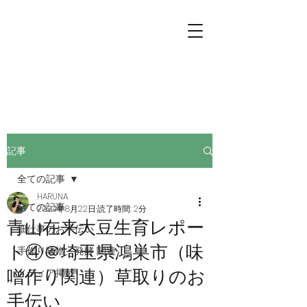
プチファーマーズ
畑仕事のお手伝いに行こう。
記事
全ての記事
HARUNA
全ての記事
2024年8月22日
読了時間: 2分
青山在来大豆生育レポー
畑仕事のお手伝い
ト④＠埼玉県鴻巣市（味
手作り味噌・発酵 関連
噌作り関連）草取りのお
メディア掲載
手伝い