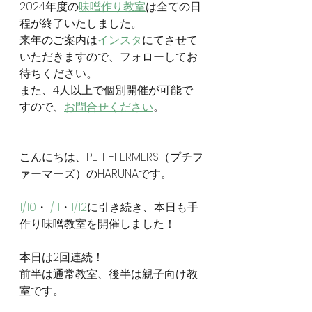
2024年度の
味噌作り教室
は全ての日
程が終了いたしました。
来年のご案内は
インスタ
にてさせて
いただきますので、フォローしてお
待ちください。
また、4人以上で個別開催が可能で
すので、
お問合せください
。
---------------------
こんにちは、PETIT-FERMERS（プチフ
ァーマーズ）のHARUNAです。
1/10
・
1/11
・
1/12
に引き続き、本日も手
作り味噌教室を開催しました！
本日は2回連続！
前半は通常教室、後半は親子向け教
室です。