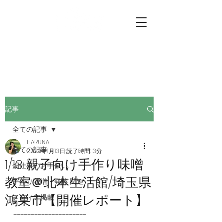
プチファーマーズ
畑仕事のお手伝いに行こう。
記事
全ての記事
HARUNA
全ての記事
2024年1月13日
読了時間: 3分
1/13 親子向け手作り味噌
畑仕事のお手伝い
教室＠北本生活館/埼玉県
手作り味噌・発酵 関連
鴻巣市【開催レポート】
メディア掲載
---------------------