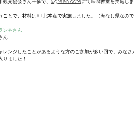
市観光協会さん主催で、
&green cafe
にて味噌教室を実施しま
うことで、材料はALL北本産で実施しました。（海なし県なの
ランやさん
さん
ャレンジしたことがあるような方のご参加が多い回で、みなさ
入りました！