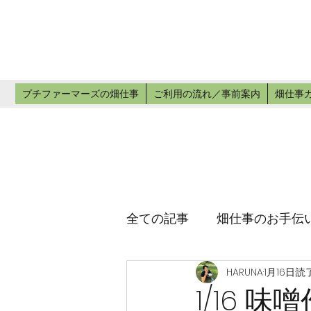
プチ
畑仕事のお手
プチファーマーズの畑仕事
ご利用の流れ／事前案内
畑仕事
全ての記事
畑仕事のお手伝
HARUNA
1月16日
読了
1/16 