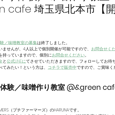
en cafe 埼玉県北本市【
体験／味噌教室の募集
は終了しました。
いませんが、
4人以上で個別開催が可能ですので、
お問合せく
を持っていますので、個別に
お問合せください
。
タ
と
公式LINEに
てさせていただきますので、フォローしてお待
べてみたい！という方は、
コチラで販売中
ですので、ご賞味く
り体験／味噌作り教室 @&green ca
ERMERS（プチファーマーズ）のHARUNAです。