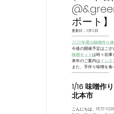
@&gre
ポート】
更新日：
3月12日
---------------------
2026年度の味噌作り
今後の開催予定はござ
味噌キット
は時々在庫
来年のご案内は
インス
また、手作り味噌を食
---------------------
1/16 味噌作
北本市
こんにちは、PETIT-F