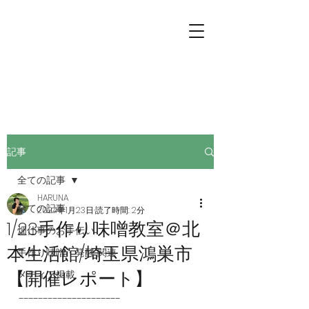
プチファーマーズ
畑仕事のお手伝いに行こう。
記事
全ての記事
HARUNA
全ての記事
2024年1月23日
読了時間: 2分
1/23手作り味噌教室＠北
畑仕事のお手伝い
本生活館/埼玉県鴻巣市
手作り味噌・発酵 関連
【開催レポート】
メディア掲載
---------------------