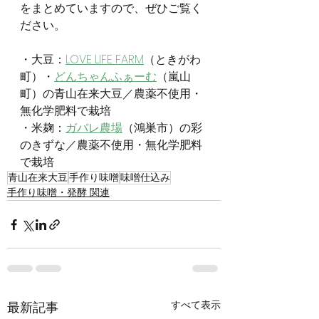
をまとめていますので、ぜひご覧く
ださい。
・大豆：
LOVE LIFE FARM
（ときがわ
町）・
どんちゃんふぁーむ
（嵐山
町）の青山在来大豆／農薬不使用・
無化学肥料で栽培
・米麹：
ガバレ農場
（鴻巣市）の彩
のきずな／農薬不使用・無化学肥料
で栽培
青山在来大豆
手作り味噌
味噌仕込み
手作り味噌・発酵 関連
すべて表示
最新記事