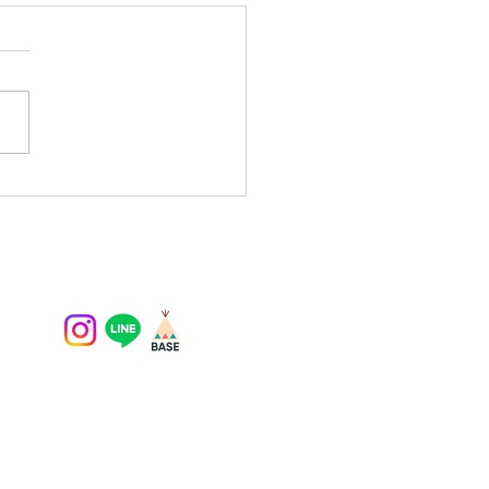
23 味噌作り体験／味噌作り
 ＠北本生活感 埼玉県鴻
【開催レポート】