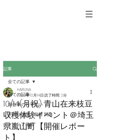
プチファーマーズ
畑仕事のお手伝いに行こう。
記事
全ての記事
HARUNA
全ての記事
2024年10月14日
読了時間: 2分
10/14(月祝) 青山在来枝豆
畑仕事のお手伝い
収穫体験イベント＠埼玉
手作り味噌・発酵 関連
県嵐山町【開催レポー
メディア掲載
ト】