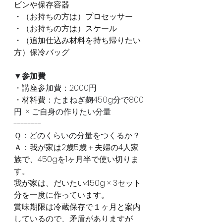
ビンや保存容器
・（お持ちの方は）プロセッサー
・（お持ちの方は）スケール
・（追加仕込み材料を持ち帰りたい
方）保冷バッグ
▼参加費
・講座参加費：2000円
・材料費：
たまねぎ麹450g分で800
円  × ご自身の作りたい分量
--------
Ｑ：どのくらいの分量をつくるか？
Ａ：我が家は2歳5歳＋夫婦の4人家
族で、450gを1ヶ月半で使い切りま
す。
我が家は、だいたい450g × 3セット
分を一度に作っています。
賞味期限は冷蔵保存で１ヶ月と案内
しているので、矛盾がありますが