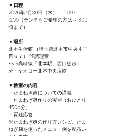
▼日程
2026年7月30日（木）　10:00～
12:00（ランチをご希望の方は～13:00
頃まで）
▼場所
北本生活館 （埼玉県北本市中央４丁
目６７） 2F調理室
※JR高崎線「北本駅」西口徒歩5
分・ヤオコー北本中央店隣
▼教室の内容
・たまねぎ麹についての講義
・たまねぎ麹作りの実習（おひとり
450g分）
・質疑応答
※たまねぎ麹の作り方レシピ、たま
ねぎ麹を使ったメニュー例を配布い