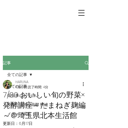
プチファーマーズ
畑仕事のお手伝いに行こう。
記事
全ての記事
HARUNA
全ての記事
6月15日
読了時間: 4分
7/30 おいしい旬の野菜×
畑仕事のお手伝い
発酵講座～たまねぎ麹編
手作り味噌・発酵 関連
～＠埼玉県北本生活館
メディア掲載
更新日：
6月17日