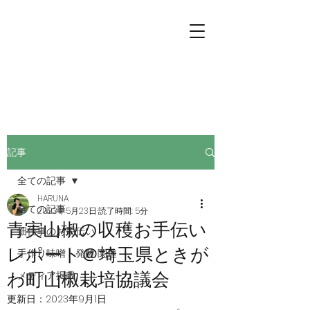
プチファーマーズ
畑仕事のお手伝いに行こう。
記事
全ての記事
HARUNA
全ての記事
2023年5月23日
読了時間: 5分
青実山椒の収穫お手伝い
畑仕事のお手伝い
レポート＠埼玉県ときが
手作り味噌・発酵 関連
わ町山椒栽培協議会
メディア掲載
更新日：
2023年9月1日