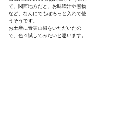
で、関西地方だと、お味噌汁や煮物
など、なんにでもぽろっと入れて使
うそうです。
お土産に青実山椒をいただいたの
で、色々試してみたいと思います。
お土産に山椒の葉っぱもいただいて
帰りました。
玄関が良い香り～！持ち帰った２人
から、素敵な写真をいただきまし