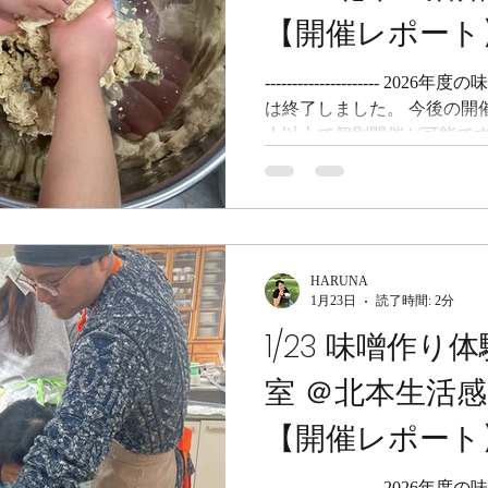
× たまねぎの酵素により、
【開催レポート
なります。 塩麹や醤油麹の
ぷりで柔らかい、抜群の触感
---------------------
はたまねぎ麹は冷蔵庫に常備
は終了しました。 今後の開
たまねぎ麹のレシピは多数出回
人以上で個別開催が可能です
味噌キット は時々在庫を持
合せください 。 来年のご案内
てさせていただきますので
い。 また、手作り味噌を食
チラで販売中 ですので、ご賞味ください。
HARUNA
- 1/24 味噌作り体験／味
1月23日
読了時間: 2分
鴻巣市 こんにちは、PETIT
1/23 味噌作
ズ）のHARUNAです。 さ
前の部は、親子味噌作りです
室 ＠北本生活感
い写真が多すぎて困ります！
から。 兄弟でおそろいのお
【開催レポート
かわいすぎやしませんか。 
やしませんか。 兄弟2人で
---------------------