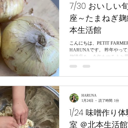
7/30 おいし
座～たまねぎ麹
本生活館
こんにちは、PETIT FAR
HARUNAです。 昨年や
麹講座を、今年もやろうと思
おいしかった」 「習ってか
「手放せなくなりました」 
ただきました。 我が家でも
躍頻度が高いのが【たまねぎ
菜×発酵講座～たまねぎ麹編
HARUNA
ねぎ麹とは？ たまねぎ・麹
1月24日
読了時間: 1分
た調味料です。 コンソメ代
1/24 味噌作
るとコンソメ無しで、味が
す。 ミートソース、ハンバ
室 ＠北本生活館
プ・・・全ての洋風料理と超