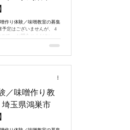
お肉を漬けると抜群に柔らかく
】
比じゃない柔らかさ。 ぷりっ
に仕上がります。 我が家で
 2026年度の味噌作り体験／味噌教室の募集
、きらせません。 世の中に
催予定はございませんが、 4
っていますが、...
ので、 お問合せください 。
っていますので、個別に お問
は インスタ と 公式LINEに
、フォローしてお待ちくださ
べてみたい！という方は、 コ
 --------------------
噌作り教室 ＠北本生活館 埼玉県
-FERMERS（プチファーマー
り体験／味噌作り教
て本日は午前午後の2開催！ 午
。 親子味噌作りは、かわい
 埼玉県鴻巣市
 まずは大豆をつぶすところ
洋服きてふたりでつぶす図、
】
ママと混ぜ混ぜ。 かわいすぎ
まぜまぜ。 このムチムチの手
 2026年度の味噌作り体験／味噌教室の募集