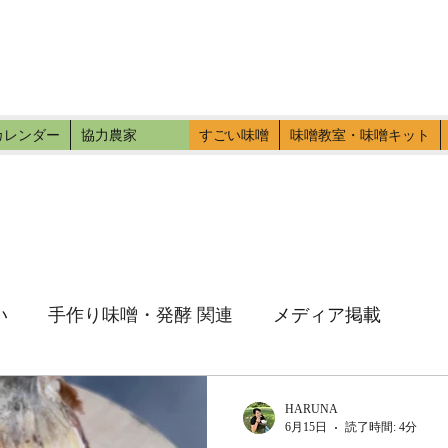
ファーマーズ
伝いに行こう。
カレンダー
協力農家
すごい味噌
味噌教室・味噌キット
い
手作り味噌・発酵 関連
メディア掲載
HARUNA
6月15日
読了時間: 4分