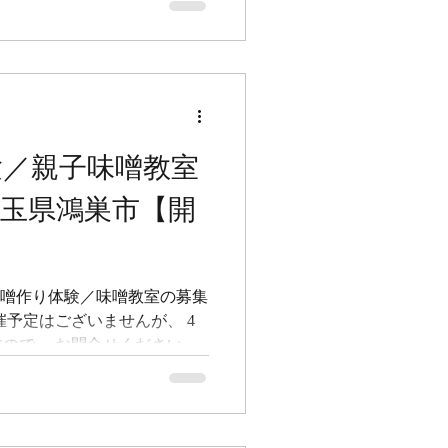
は インスタ と 公式LINEに
、フォローしてお待ちくださ
べてみたい！という方は、 コ
 --------------------
教室 @&green cafe 埼玉県北
FERMERS（プチファーマーズ）
体験／親子味噌教室
に引き続き、北本市観光協会さん
にて味噌教室を実施しました。 北本
I 埼玉県鴻巣市【開
材料はALL北本産で実施し
を除く。笑） ＜原材料＞ ・
さん ・米麹の米： 新井農園
ャレン
 2026年度の味噌作り体験／味噌教室の募集
催予定はございませんが、 4
ので、 お問合せください 。
っていますので、個別に お問
は インスタ と 公式LINEに
、フォローしてお待ちくださ
べてみたい！という方は、 コ