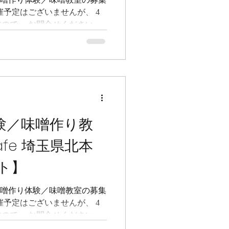
催予定はございませんが、 4
ので、 お問合せください 。
っていますので、個別に お問
は インスタ と 公式LINEに
、フォローしてお待ちくださ
べてみたい！という方は、 コ
 --------------------
噌作り教室 ＠北本生活感 埼玉県
-FERMERS（プチファーマー
体験／味噌作り教
今年も連日味噌教室祭り、開幕～
を茹でまして・・・ 少し目を
cafe 埼玉県北本
ました、、、 ガス台の掃除
中は、準備体操の、家族味噌
ト】
家、弟家族、我が家、の分な
目になるので、手際よくサク
 2026年度の味噌作り体験／味噌教室の募集
催予定はございませんが、 4
ので、 お問合せください 。
っていますので、個別に お問