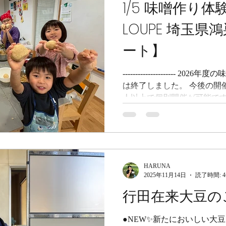
1/5 味噌作り
埼玉県北本市を開催しました
ヨガ さんとコラボで、ハピ
LOUPE 埼玉
味噌作りをしてきました！ 
らせていただきましたが、
ート】
る場所なので、ほんわかし
環境で仕込んだらぜったい
---------------------
という場所でした！...
は終了しました。 今後の開
人以上で個別開催が可能です
味噌キット は時々在庫を持
合せください 。 来年のご案内
てさせていただきますので
い。 また、手作り味噌を食
チラで販売中 ですので、ご賞味ください。
HARUNA
- こんにちは、PETIT-FE
2025年11月14日
読了時間: 
HARUNAです。 1/5 味噌
行田在来大豆の
玉県鴻巣市を開催しました。
LOUPE さんとコラボで「
ベントを実施しました。 み
●NEW✨新たにおいしい大