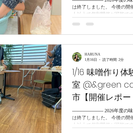
がたまらんで
は終了しました。 今後の開
人以上で個別開催が可能です
味噌キット は時々在庫を持
合せください 。 来年のご案内
てさせていただきますので
い。 また、手作り味噌を食
チラで販売中 ですので、ご賞味ください。
HARUNA
- 1/23 味噌作り体験／味
1月16日
読了時間: 2分
鴻巣市 こんにちは、PETIT
1/16 味噌作り
ズ）のHARUNAです。 
～！ 今日も結構な量の大豆
室 @&green 
離した瞬間に、やってしまい
が大変なやつ、、、泣 午前
市【開催レポー
仕込み！ 家族とはいえ、母
ので、結構な量です。 ３年
---------------------
サクと終了～..
は終了しました。 今後の開
人以上で個別開催が可能です
味噌キット は時々在庫を持