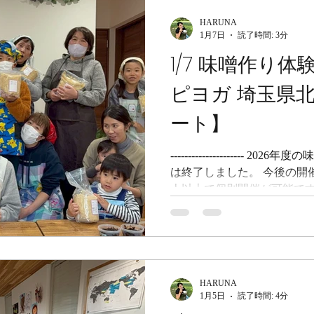
チラで販売中 ですので、ご賞味ください。
HARUNA
- 1/11 味噌作り体験／親子味噌
1月7日
読了時間: 3分
鴻巣市 こんにちは、PETIT
1/7 味噌作り
ズ）のHARUNAです。 
BOCCHI Dance Academy さんとコラボで親子味噌作り教
ピヨガ 埼玉県
室でした！ BOCCHIのぽ
で、昨年初めて、 先生＆生
ート】
ーション企画のひとつとし
きましたが、そのとき作っ
---------------------
は終了しました。 今後の開
人以上で個別開催が可能です
味噌キット は時々在庫を持
合せください 。 来年のご案内
てさせていただきますので
い。 また、手作り味噌を食
チラで販売中 ですので、ご賞味ください。
HARUNA
- こんにちは、PETIT-FE
1月5日
読了時間: 4分
HARUNAです。 1/7 味