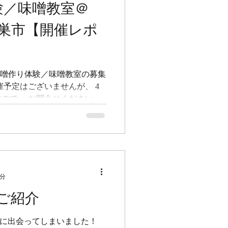
体験／味噌教室＠
。 今回は北本市にある ハピ
ヨガに通う生徒さんと一緒に
県鴻巣市【開催レポ
ハピヨガ北本スタジオにてや
日々みなさんが通いなれてい
たあたたかな雰囲気で、この
おいしい味噌ができるよな～
 2026年度の味噌作り体験／味噌教室の募集
催予定はございませんが、 4
ので、 お問合せください 。
っていますので、個別に お問
は インスタ と 公式LINEに
、フォローしてお待ちくださ
べてみたい！という方は、 コ
 --------------------
RMERS（プチファーマーズ）の
4分
作り体験／味噌教室＠LOUPE 埼
ご紹介
 今回は鴻巣市内にある
発酵」をテーマに探求学習のイ
ーちゃん先生 「今日、なに作
豆に出会ってしまいました！