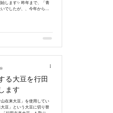
い✋みそー！」 「じゃあ、み
始します✨ 昨年まで、「青
？」 「しょうゆー！」 「納
扱いでしたが、、今年から
ね、大正解！全部大豆からでき
を開始します。 埼玉県行田
きた品種ですが、「青山在来
いため一時期絶滅しかかった
きた大豆をもっと育てていこ
開発・販売促進協議会」に加
大豆」の栽培を推進してきた
入れさせていただくこととな
、好きな品種を、それぞれ個
ですが、 農家さんが結集し
1分
を、作っていこう！盛り上げ
みはなかなか無く、アツイ農
する大豆を行田
てしまった感がありま
します
田在来大豆について、色々お
 -------------- ▼行田
すか？ 「行田在来青大豆」
青山在来大豆」を使用してい
来大豆」という大豆に切り替