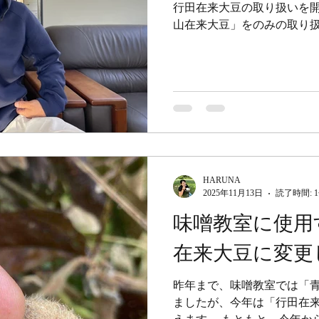
るか知ってる人？」 「はー
行田在来大豆の取り扱いを開
その仲間って、他に何がある
山在来大豆」をのみの取り
豆！」 「豆腐！」 「いい
「行田在来大豆」の取り扱い
ている
市周辺で昔から育てられて
大豆」同様、生産効率が悪
大豆です。 地域で継がれて
うと「 行田在来青大豆商品
入し、地域での「行田在来
関和英之さんより大豆を仕
りました。 農家さんは基本
人プレーで作ることが多いの
HARUNA
2025年11月13日
読了時間: 
て、この地域の、この大豆
てていこう！という取り組
味噌教室に使用
家さんに、またまた出会っ
在来大豆に変更
す・・・！ 関和さんに、行
伺いしてきましたので、ご紹介します。
在来大豆はどのような大豆で
昨年まで、味噌教室では「
は、行田市で古くから自家
ましたが、今年は「行田在