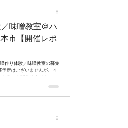
 --------------------
教室 with BOCCHI 埼玉県
-FERMERS（プチファーマー
体験／味噌教室＠ハ
昨年に引き続き、鴻巣駅前にある
北本市【開催レポ
いよ先生が味噌好きということ
徒のみなさんで楽しむレクレ
て、味噌教室をさせていただ
た味噌がおい
 2026年度の味噌作り体験／味噌教室の募集
催予定はございませんが、 4
ので、 お問合せください 。
っていますので、個別に お問
は インスタ と 公式LINEに
、フォローしてお待ちくださ
べてみたい！という方は、 コ
 --------------------
RMERS（プチファーマーズ）の
噌作り体験／味噌教室＠ハピヨガ