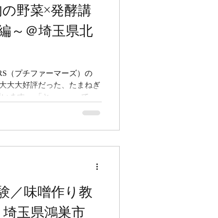
い旬の野菜×発酵講
編～＠埼玉県北
MERS（プチファーマーズ）の
って大大大好評だった、たまねぎ
います。 「とっっっっても
ら、家で何度も作っている」
と、嬉しいお声をたくさんい
、麴系の調味料の中で一番活
麹】です。 おいしい旬の野
～＠埼玉県北本生活館 ▼たま
・塩を組み合わせ、発酵させ
わりの万能調味料。 これがあ
り体験／味噌作り教
バチっとキマるようになりま
ーグ、シチュウ、野菜スー
 埼玉県鴻巣市
相性良し！ そして麹の酵素