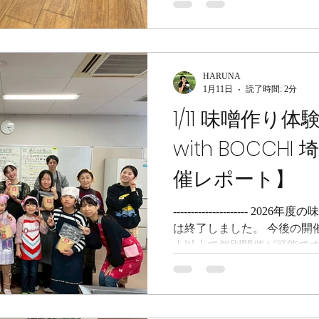
合せください 。 来年のご案内
てさせていただきますので
い。 また、手作り味噌を食
チラで販売中 ですので、ご賞味ください。
HARUNA
- 1/16 味噌作り体験／味噌作り
1月11日
読了時間: 2分
本市 こんにちは、PETIT-
1/11 味噌作り
のHARUNAです。 昨年
主催で、 &green cafe 
with BOCCH
観光協会主催ということで、
ました。（海なし県なので塩
催レポート】
大豆： 大豆のモンブランや
さん 味噌作りにご自宅でチ
---------------------
は終了しました。 今後の開
人以上で個別開催が可能です
味噌キット は時々在庫を持
合せください 。 来年のご案内
てさせていただきますので
い。 また、手作り味噌を食