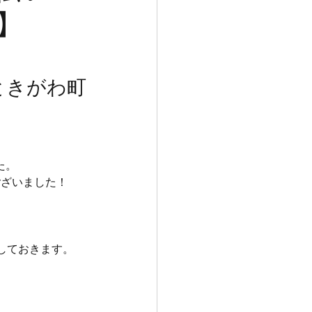
】
県ときがわ町
た。
ございました！
しておきます。