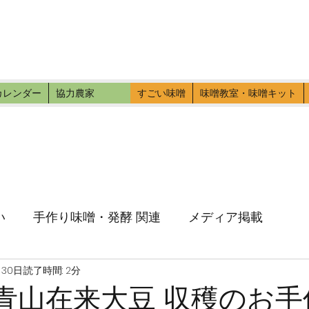
ファーマーズ
伝いに行こう。
カレンダー
協力農家
すごい味噌
味噌教室・味噌キット
い
手作り味噌・発酵 関連
メディア掲載
月30日
読了時間: 2分
(土)青山在来大豆 収穫のお