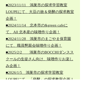
■
2023/11/11 鴻巣市の探求学習教室
LOUPEにて、大豆の旅＆発酵の探求教室
企画！
■
2024/11/14 北本市の&green cafeに
て、All 北本産の味噌作り企画！
■
2024/11/28 鴻巣市のまごやま保育園
にて、職員懇親会味噌作り企画！
■
2025/2/2 鴻巣市のBOCCHIダンスス
クールの生徒さん向け、味噌作りお楽し
み企画！
■2026/1/5 鴻巣市の探求学習教室
LOUPEにて、「発酵」の探求教室企画！
■2026/1/7 北本市のハピヨガの生徒さん
向け、味噌作り企画！
■2026/1/11 鴻巣市のBOCCHIダンスス
クールの生徒さん向け、味噌作りお楽し