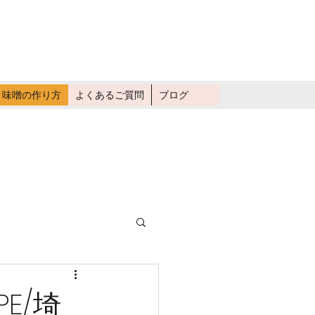
畑仕事に行く
味噌の作り方
よくあるご質問
ブログ
E/埼