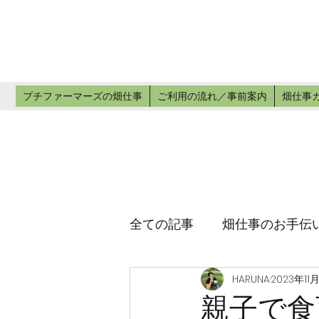
プチ
畑仕事のお手
プチファーマーズの畑仕事
ご利用の流れ／事前案内
畑仕事
全ての記事
畑仕事のお手伝
HARUNA
2023年11月
親子で食