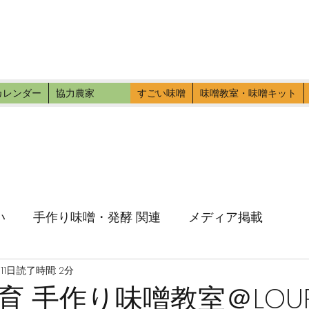
ファーマーズ
伝いに行こう。
カレンダー
協力農家
すごい味噌
味噌教室・味噌キット
い
手作り味噌・発酵 関連
メディア掲載
11日
読了時間: 2分
育 手作り味噌教室＠LOUP