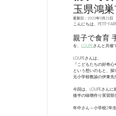
玉県鴻巣
更新日：
2023年11月22日
こんにちは、PETIT-F
親子で食育 
を、
LOUPE
さんと共催
LOUPEさんは、
『こどもたちの好奇心
という想いのもと、探
元小学校教諭の伊東先
今回は、LOUPEさん
後半の味噌作り実習部
年中さん～小学校2年生