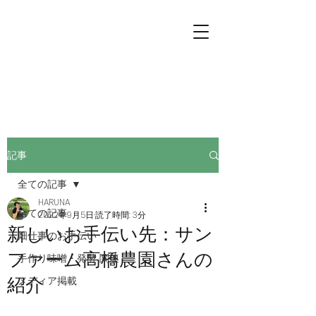
プチファーマーズ
畑仕事のお手伝いに行こう。
記事
全ての記事
HARUNA
全ての記事
2022年9月5日
読了時間: 3分
新しいお手伝い先：サン
畑仕事のお手伝い
ファーム高橋農園さんの
手作り味噌・発酵 関連
紹介
メディア掲載