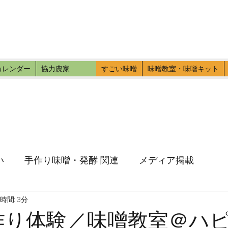
ファーマーズ
伝いに行こう。
カレンダー
協力農家
すごい味噌
味噌教室・味噌キット
い
手作り味噌・発酵 関連
メディア掲載
時間: 3分
味噌作り体験／味噌教室＠ハ