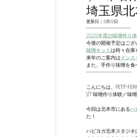
埼玉県北
更新日：
3月12日
---------------------
2026年度の味噌作り
今後の開催予定はござ
味噌キット
は時々在庫
来年のご案内は
インス
また、手作り味噌を食
---------------------
こんにちは、PETIT-F
1/7 味噌作り体験／
今回は北本市にある
ハ
た！
ハピヨガ北本スタジオ