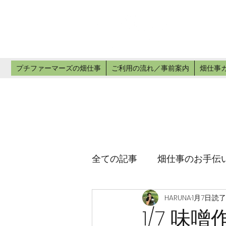
プチ
畑仕事のお手
プチファーマーズの畑仕事
ご利用の流れ／事前案内
畑仕事
全ての記事
畑仕事のお手伝
HARUNA
1月7日
読了
1/7 