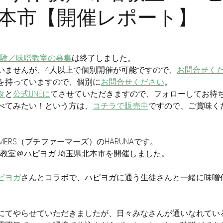
本市【開催レポート】
体験／味噌教室の募集
は終了しました。
いませんが、
4人以上で個別開催が可能ですので、
お問合せく
を持っていますので、個別に
お問合せください
。
タ
と
公式LINEに
てさせていただきますので、フォローしてお待
べてみたい！という方は、
コチラで販売中
ですので、ご賞味く
ERMERS（プチファーマーズ）のHARUNAです。
味噌教室＠ハピヨガ 埼玉県北本市を開催しました。
ピヨガ
さんとコラボで、ハピヨガに通う生徒さんと一緒に味噌
にてやらせていただきましたが、日々みなさんが通いなれてい